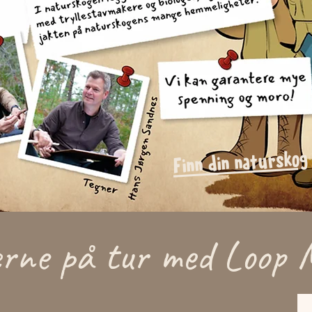
Finn din naturskog
rne på tur med Loop M