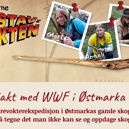
vjakt med WWF i Østmarka
trevokterekspedisjon i Østmarkas gamle skoge
så tegne det man ikke kan se og oppdage sk