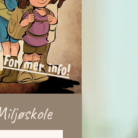
For mer info!
iljøskole