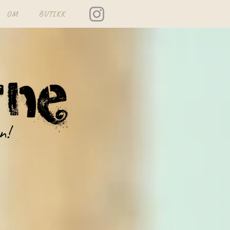
OM
BUTIKK
n!