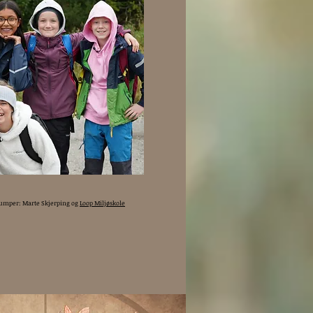
umper: Marte Skjerping og
Loop Miljøskole