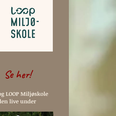
Se her!
g LOOP Miljøskole
len live under