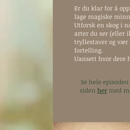
Er du klar for å o
lage magiske minne
Utforsk en skog i 
arter du ser (eller 
tryllestaver og vær
fortelling.
Uansett hvor dere h
Se hele episode
siden
her
med man