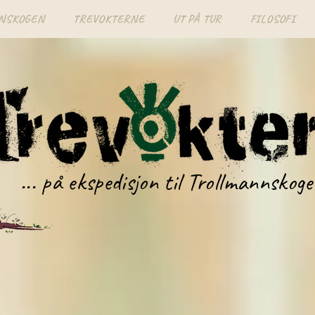
NSKOGEN
TREVOKTERNE
UT PÅ TUR
FILOSOFI
... på ekspedisjon til Trollmannskoge