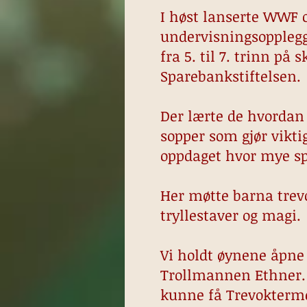
I høst lanserte WWF o
undervisningsopplegg o
fra 5. til 7. trinn på
Sparebankstiftelsen.
Der lærte de hvordan
sopper som gjør vikti
oppdaget hvor mye s
Her møtte barna trevo
tryllestaver og magi
Vi holdt øynene åpne 
Trollmannen Ethner. T
kunne få Trevoktermer