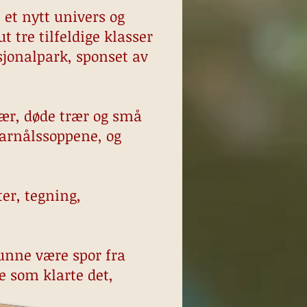
et nytt univers og
 tre tilfeldige klasser
asjonalpark, sponset av
ær, døde trær og små
barnålssoppene, og
er, tegning,
kunne være spor fra
e som klarte det,