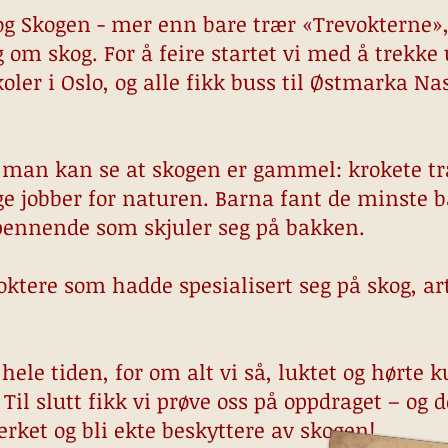
g Skogen - mer enn bare trær «Trevokterne», 
m skog. For å feire startet vi med å trekke ut
 skoler i Oslo, og alle fikk buss til Østmarka N
 man kan se at skogen er gammel: krokete tr
ge jobber for naturen. Barna fant de minste 
pennende som skjuler seg på bakken.
ktere som hadde spesialisert seg på skog, art
.
hele tiden, for om alt vi så, luktet og hørte 
il slutt fikk vi prøve oss på oppdraget – og d
ket og bli ekte beskyttere av skogen!