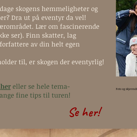
ppdage skogens hemmeligheter og
r? Dra ut på eventyr da vel!
nærområdet. Lær om fascinerende
ikke ser). Finn skatter, lag
 forfattere av din helt egen
older til, er skogen der eventyrlig!
n
her
eller se hele tema-
Foto og skjermd
ge fine tips til turen!
Se her!